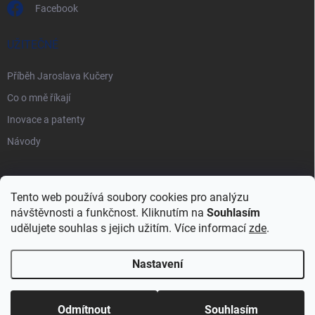
Facebook
UŽITEČNÉ
Příběh Jaroslava Kučery
Co o mně říkají
Inovace a patenty
Návody
PŘIJÍMÁME ONLINE PLATBY
Tento web používá soubory cookies pro analýzu
návštěvnosti a funkčnost. Kliknutím na
Souhlasím
udělujete souhlas s jejich užitím. Více informací
zde
.
Nastavení
Copyright 2026
Vynálezce pro život
. Všechna práva vyhrazena.
Upravit
nastavení cookies
Odmítnout
Souhlasím