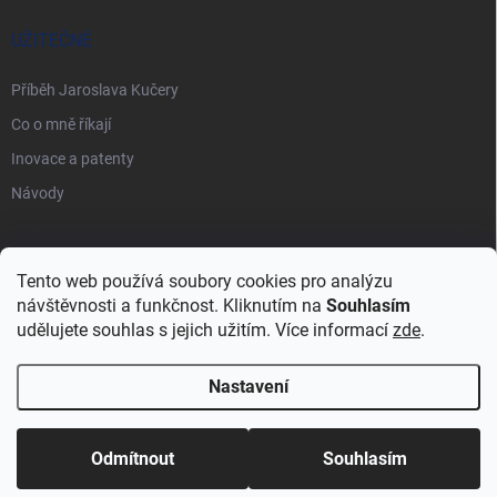
UŽITEČNÉ
Příběh Jaroslava Kučery
Co o mně říkají
Inovace a patenty
Návody
PŘIJÍMÁME ONLINE PLATBY
Tento web používá soubory cookies pro analýzu
návštěvnosti a funkčnost. Kliknutím na
Souhlasím
udělujete souhlas s jejich užitím. Více informací
zde
.
Nastavení
Copyright 2026
Vynálezce pro život
. Všechna práva vyhrazena.
Upravit
nastavení cookies
Odmítnout
Souhlasím
Vytvořil Shoptet