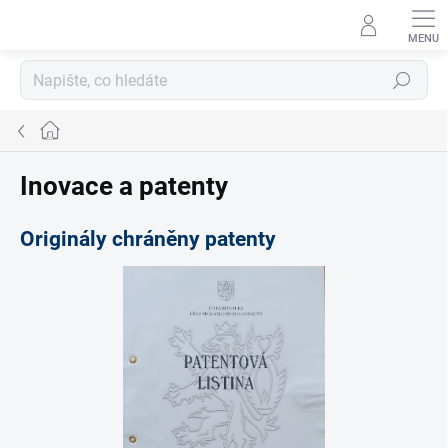
Přejít
na
obsah
Hledat
Domů
Inovace a patenty
Originály chráněny patenty