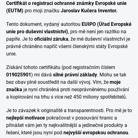
Certifikát o registraci ochranné známky Evropské unie
(EUTM)
pro moji značku
Jaroslav Kučera Inventor.
Tento dokument, vydaný autoritou
EUIPO (Úřad Evropské
unie pro duševní vlastnictví)
, pro mě není jen razítko na
papíře. Je to
oficiální záruka
, že mé duševní vlastnictví je
právně chráněno napříč všemi členskými státy Evropské
unie.
Získání tohoto certifikátu (pod registračním číslem
019025901
) mi dává
silné právní základy
. Mohu se tak
bez obav plně soustředit na další vývoj. Vím, že
moje
značka
je nyní chráněná proti neoprávněnému používání
a kopírování na trhu s více než 450 miliony spotřebitelů.
Je to závazek k originalitě a transparentnosti. Pro mě je to
nejlepší motivace
pokračovat v posouvání hranic a
přinášet vám jen ty nejkvalitnější a jedinečné produkty a
řešení, které jsou nyní pod
nejvyšší evropskou ochranou
.