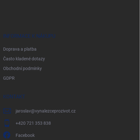
Z
á
p
a
t
í
INFORMACE K NÁKUPU
Doprava a platba
Často kladené dotazy
Obchodní podmínky
GDPR
KONTAKT
jaroslav
@
vynalezceprozivot.cz
+420 721 353 838
Facebook