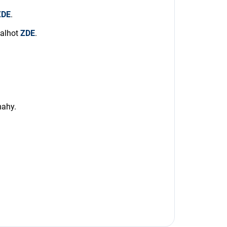
ZDE
.
kalhot
ZDE
.
ahy.