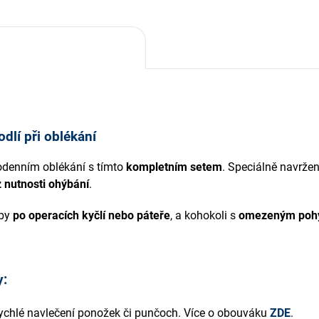
dlí při oblékání
odenním oblékání s tímto
kompletním setem
. Speciálně navrže
 nutnosti ohýbání
.
oby
po operacích kyčlí nebo páteře
, a kohokoli s
omezeným po
y:
ychlé navlečení ponožek či punčoch. Více o obouváku
ZDE
.