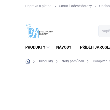
Přejít
Doprava a platba
Často kladené dotazy
Obchod
na
obsah
PRODUKTY
NÁVODY
PŘÍBĚH JAROSL
Domů
Produkty
Sety pomůcek
Kompletní 
AKCE
TIP