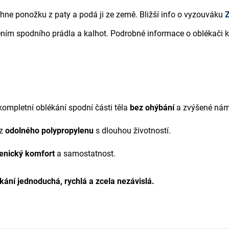
hne ponožku z paty a podá ji ze země. Bližší info o vyzouváku
ím spodního prádla a kalhot. Podrobné informace o oblékači 
mpletní oblékání spodní části těla
bez ohýbání
a zvýšené nám
 z
odolného polypropylenu
s dlouhou životností.
enický komfort
a samostatnost.
ání jednoduchá, rychlá a zcela nezávislá.