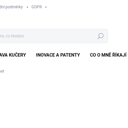
ní podmínky
GDPR
Hledat
AVA KUČERY
INOVACE A PATENTY
CO O MNĚ ŘÍKAJÍ
set
887 Kč
749 Kč
Měrná
ZVOLTE VARIANTU
cena:
BARVA