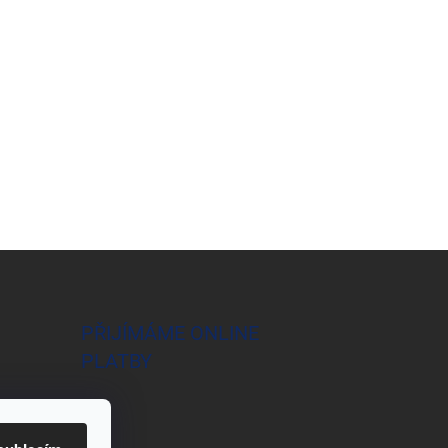
PŘIJÍMÁME ONLINE
PLATBY