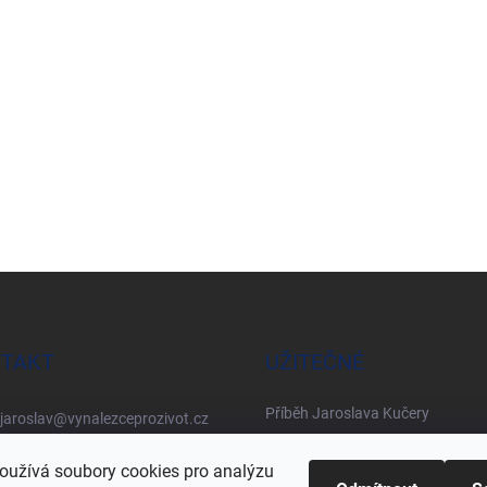
TAKT
UŽITEČNÉ
Příběh Jaroslava Kučery
jaroslav
@
vynalezceprozivot.cz
Co o mně říkají
+420 721 353 838
oužívá soubory cookies pro analýzu
Inovace a patenty