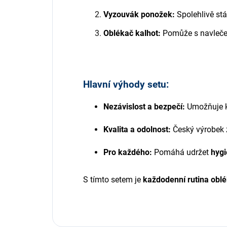
Vyzouvák ponožek:
Spolehlivě stá
Oblékač kalhot:
Pomůže s navlečen
Hlavní výhody setu:
Nezávislost a bezpečí:
Umožňuje ko
Kvalita a odolnost:
Český výrobek
Pro každého:
Pomáhá udržet
hygi
S tímto setem je
každodenní rutina oblék