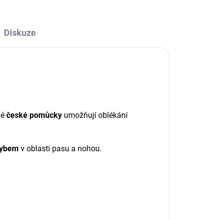
Diskuze
né
české pomůcky
umožňují oblékání
hybem
v oblasti pasu a nohou.