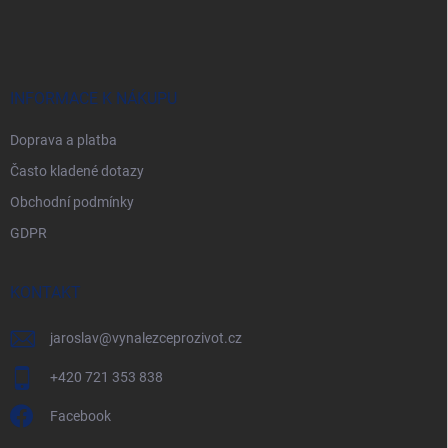
á
p
a
t
í
INFORMACE K NÁKUPU
Doprava a platba
Často kladené dotazy
Obchodní podmínky
GDPR
KONTAKT
jaroslav
@
vynalezceprozivot.cz
+420 721 353 838
Facebook