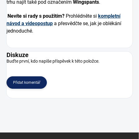
trhu najít také pod označením
Wingspants
.
Nevíte si rady s použitím?
Prohlédněte si
kompletní
návod a videopostup
a přesvědčte se, jak je oblékání
jednoduché.
Diskuze
Buďte první, kdo napíše příspěvek k této položce.
Přidat komentář
Z