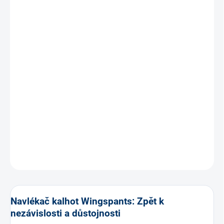
MOŽNOSTI DORUČENÍ
−
+
Přidat do košíku
Navlékač kalhot
je efektivní
pomůcka na oblékání
, která
umožňuje
samostatné navlékání
spodního prádla,
tepláků nebo kalhot
bez ohýbání
. Je ideální
pro seniory
a
osoby s omezenou
pohyblivostí
. Je nastavitelný, odolný a
dostupný ve dvou velikostech podle obvodu pasu.Můj
třetí
vynález
pro nás .
DETAILNÍ INFORMACE
ZEPTAT SE
Navlékač kalhot Wingspants: Zpět k
nezávislosti a důstojnosti