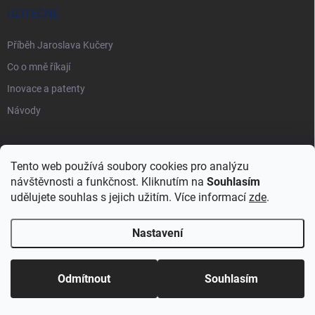
UŽITEČNÉ
Příběh Jaroslava Kučery
Co o mně říkají
Inovace a patenty
Návody
PŘIJÍMÁME ONLINE PLATBY
Tento web používá soubory cookies pro analýzu
návštěvnosti a funkčnost. Kliknutím na
Souhlasím
udělujete souhlas s jejich užitím. Více informací
zde
.
Nastavení
Copyright 2026
Vynálezce pro život
. Všechna práva vyhrazena.
Upravit
nastavení cookies
Odmítnout
Souhlasím
Vytvořil Shoptet