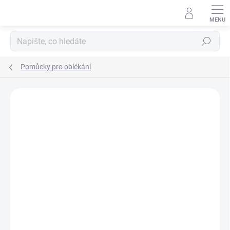
Přejít
na
obsah
Hledat
Pomůcky pro oblékání