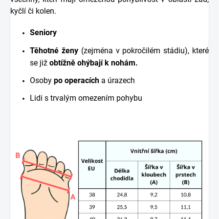
kyčlí či kolen.
Seniory
Těhotné ženy
(zejména v pokročilém stádiu), které
se již
obtížně ohýbají k nohám.
Osoby
po operacích
a úrazech
Lidi s trvalým omezením pohybu
J
a
k
v
y
b
r
a
t
s