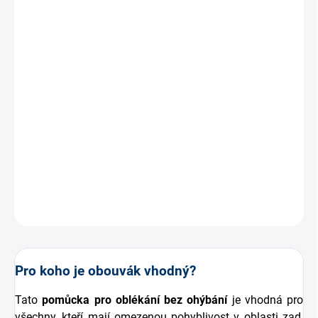
MOŽNOSTI DORUČENÍ
−
+
Přidat do košíku
Obouvák ponožek,
šikovná
pomůcka pro seniory
a lidi s
omezenou pohyblivostí, která vám umožní
navléknout
ponožky bez ohýbání
a cizí pomoci.Můj první
vynález
pro
nás .
DETAILNÍ INFORMACE
ZEPTAT SE
Pro koho je obouvák vhodný?
Tato
pomůcka pro oblékání bez ohýbání
je vhodná pro
všechny, kteří mají omezenou pohyblivost v oblasti zad,