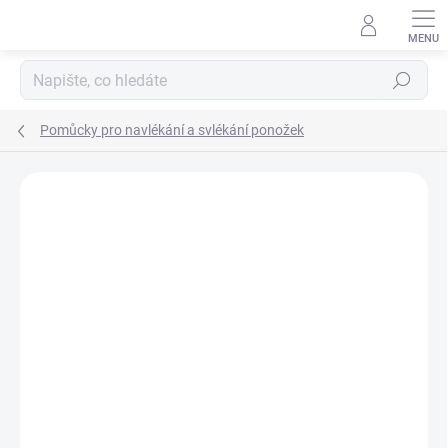
Přejít
na
obsah
Hledat
Pomůcky pro navlékání a svlékání ponožek
AKCE
TIP