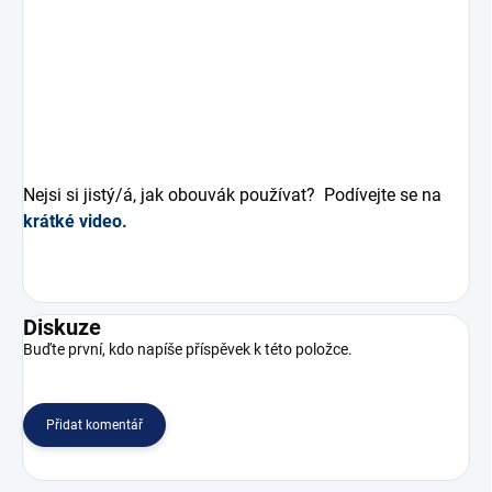
o
d
u
k
t
u
.
Nejsi si jistý/á, jak obouvák používat?
Podívejte se na
krátké video.
Diskuze
Buďte první, kdo napíše příspěvek k této položce.
Přidat komentář