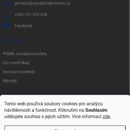
jaroslav
@
vynalezceprozivot.cz
+420 721 353 838
Facebook
UŽITEČNÉ
Příběh Jaroslava Kučery
Co o mně říkají
Inovace a patenty
Návody
PŘIJÍMÁME ONLINE PLATBY
Tento web používá soubory cookies pro analýzu
návštěvnosti a funkčnost. Kliknutím na
Souhlasím
udělujete souhlas s jejich užitím. Více informací
zde
.