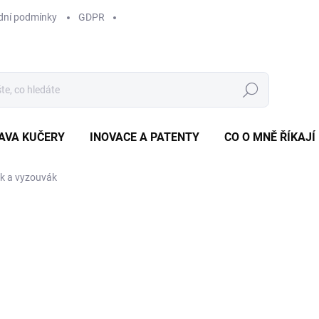
ní podmínky
GDPR
Hledat
AVA KUČERY
INOVACE A PATENTY
CO O MNĚ ŘÍKAJÍ
k a vyzouvák
od 418 Kč
od
3
Měrná
ZVOLTE VARIANTU
cena:
BARVA