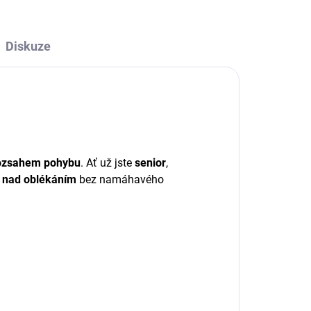
Diskuze
ozsahem pohybu
. Ať už jste
senior
,
u nad oblékáním
bez namáhavého