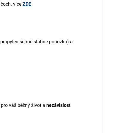
nčoch.
více
ZDE
propylen šetrně stáhne ponožku) a
n pro váš běžný život a
nezávislost
.