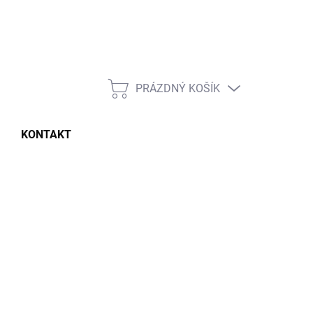
PRÁZDNÝ KOŠÍK
NÁKUPNÍ
KOŠÍK
KONTAKT
69 Kč