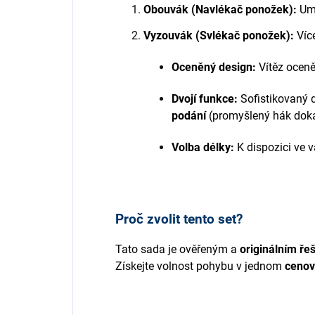
Obouvák (Navlékač ponožek):
Umo
Vyzouvák (Svlékač ponožek):
Víc
Oceněný design:
Vítěz oceně
Dvojí funkce:
Sofistikovaný d
p
odání
(promyšlený hák dok
Volba délky:
K dispozici ve 
Proč zvolit tento set?
Tato sada je ověřeným a
originálním ře
Získejte volnost pohybu v jednom
cenov