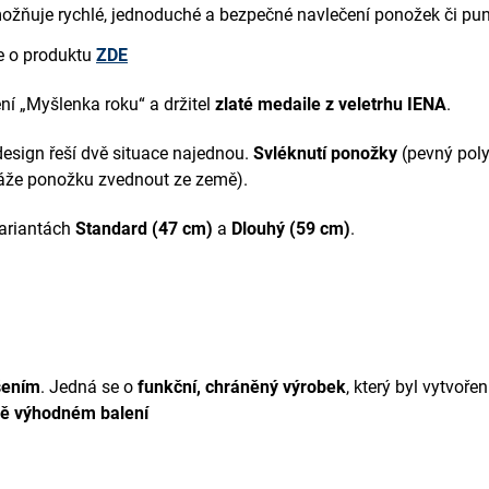
žňuje rychlé, jednoduché a bezpečné navlečení ponožek či pu
e o produktu
ZDE
ní „Myšlenka roku“ a držitel
zlaté medaile z veletrhu IENA
.
esign řeší dvě situace najednou.
Svléknutí ponožky
(pevný poly
áže ponožku zvednout ze země).
variantách
Standard (47 cm)
a
Dlouhý (59 cm)
.
šením
. Jedná se o
funkční, chráněný výrobek
, který byl vytvoře
ě výhodném balení