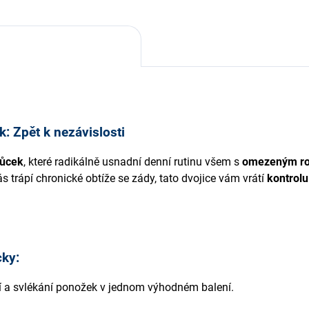
: Zpět k nezávislosti
můcek
, které radikálně usnadní denní rutinu všem s
omezeným r
s trápí chronické obtíže se zády, tato dvojice vám vrátí
kontrol
ky:
ní a svlékání ponožek v jednom výhodném balení.