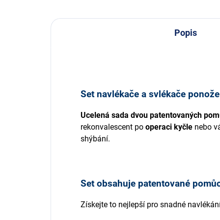
Popis
Set navlékače a svlékače ponožek
Ucelená
sada dvou patentovaných po
rekonvalescent po
operaci kyčle
nebo vá
shýbání.
Set obsahuje patentované pomůc
Získejte to nejlepší pro snadné navléká