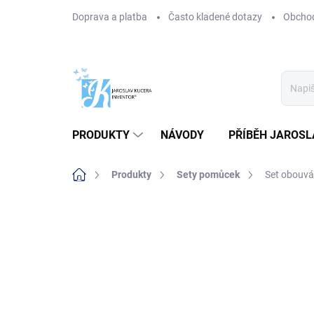
Přejít
Doprava a platba
Často kladené dotazy
Obchod
na
obsah
PRODUKTY
NÁVODY
PŘÍBĚH JAROSL
Domů
Produkty
Sety pomůcek
Set obouvá
AKCE
TIP